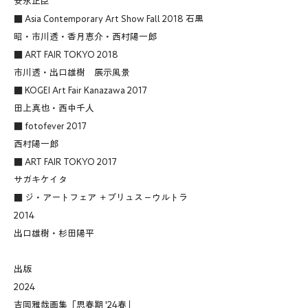
安永正臣
■ Asia Contemporary Art Show Fall 2018 石黒
昭・市川透・香月恵介・西村陽一郎
■ ART FAIR TOKYO 2018
市川透・出口雄樹 展示風景
■ KOGEI Art Fair Kanazawa 2017
田上真也・西中千人
■ fotofever 2017
西村陽一郎
■ ART FAIR TOKYO 2017
サガキケイタ
■ ジ・アートフェア ＋プリュス－ウルトラ
2014
出口雄樹・杉田陽平
出版
2024
吉岡雅哉画集「思春期 '24春」