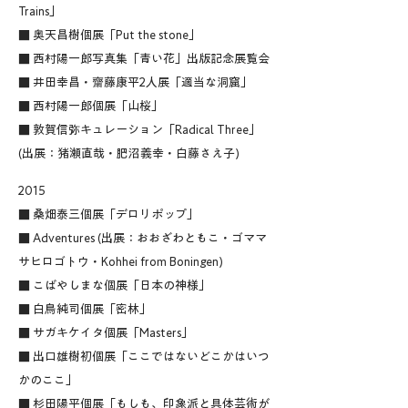
Trains」
■ 奥天昌樹個展「Put the stone」
■ 西村陽一郎写真集「青い花」出版記念展覧会
■ 井田幸昌・齋藤康平2人展「適当な洞窟」
■ 西村陽一郎個展「山桜」
■ 敦賀信弥キュレーション「Radical Three」
(出展：猪瀬直哉・肥沼義幸・白藤さえ子)
2015
■ 桑畑泰三個展「デロリポップ」
■ Adventures (出展：おおざわともこ・ゴママ
サヒロゴトウ・Kohhei from Boningen)
■ こばやしまな個展「日本の神様」
■ 白鳥純司個展「密林」
■ サガキケイタ個展「Masters」
■ 出口雄樹初個展「ここではないどこかはいつ
かのここ」
■ 杉田陽平個展「もしも、印象派と具体芸術が