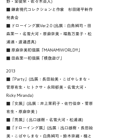
野・金俊來・佐々木岳人)
■ 鎌倉現代コレクションと作家 杉田陽平新作
発表会
■ ドローイング展Ver.2.0 (出展：白鳥純司・田
森葉一・名雪大河・原麻奈美・福島万里子・松
浦進・渡邉透真)
■ 原麻奈美初個展「MANAMIWORLD!!!」
■ 田森葉一初個展「模倣遊び」
2013
■「Party」(出展：長田絵美・こばやしまな・
菅原有生・ヒトクサ・永岡郁美・名雪大河・
Ricky Miranda)
■「女展」(出展：井上茉莉子・佐竹佳奈・菅原
有生・原麻奈美 )
■「男展」( 出口雄樹・名雪大河・松浦進)
■「ドローイング展」(出展：出口雄樹・長田絵
美・こばやしまな・白鳥純司・鈴木奈緒・楯と