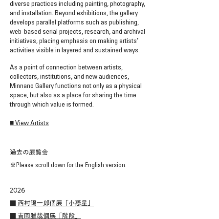
diverse practices including painting, photography,
and installation. Beyond exhibitions, the gallery
develops parallel platforms such as publishing,
web-based serial projects, research, and archival
initiatives, placing emphasis on making artists’
activities visible in layered and sustained ways.
As a point of connection between artists,
collectors, institutions, and new audiences,
Minnano Gallery functions not only as a physical
space, but also as a place for sharing the time
through which value is formed.
■ View Artists
過去の展覧会
※
Please scroll down for the English version.
2026
■ 西村陽一郎個展「小惑星」
■ 吉岡雅哉個展「階段」