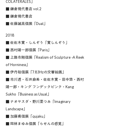
COLATERALES​」
■ 鎌倉現代書店 vol.2
■ 鎌倉現代書店
■ 佐藤誠高個展「Dual」
2018
■ 佐佐木實・しんぞう「實しんぞう」
■ 西村陽一郎個展「Paris」
■ 上路市剛個展「Realism of Sculpture -A Reek
of Horniness」
■ 伊丹裕個展「7.83Hzの交響絵画」
■ 市川透・石井麻希・佐佐木實・田中悠・西村
陽一郎・キング フンデックピンク・Kang
Sukho「Business as Usual」
■ ナオヤスダ・野川菜つみ「Imaginary
Landscape」
■ 加藤甫個展「qujaku」
■ 岡林まゆみ個展「らせんの感覚」