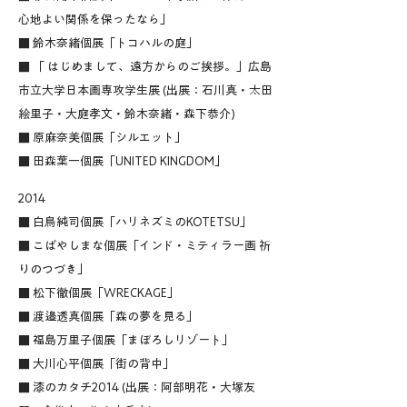
心地よい関係を保ったなら」
■ 鈴木奈緒個展「トコハルの庭」
■ 「 はじめまして、遠方からのご挨拶。」広島
市立大学日本画専攻学生展 (出展：石川真・太田
絵里子・大庭孝文・鈴木奈緒・森下恭介)
■ 原麻奈美個展「シルエット」
■ 田森葉一個展「UNITED KINGDOM」
2014
■ 白鳥純司個展「ハリネズミのKOTETSU」
■ こばやしまな個展「インド・ミティラー画 祈
りのつづき」
■ 松下徹個展「WRECKAGE」
■ 渡邉透真個展「森の夢を見る」
■ 福島万里子個展「まぼろしリゾート」
■ 大川心平個展「街の背中」
■ 漆のカタチ2014 (出展：阿部明花・大塚友