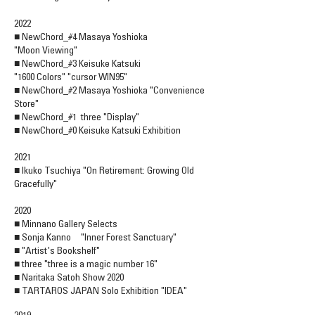
2022
■ NewChord_#4 Masaya Yoshioka
"Moon Viewing"
■ NewChord_#3 Keisuke Katsuki
"1600 Colors" "cursor WIN95"
■ NewChord_#2 Masaya Yoshioka "Convenience
Store"
■ NewChord_#1 three "Display"
■ NewChord_#0 Keisuke Katsuki Exhibition
2021
■ Ikuko Tsuchiya "On Retirement: Growing Old
Gracefully"
2020
■ Minnano Gallery Selects
■ Sonja Kanno "Inner Forest Sanctuary"
■ "Artist's Bookshelf"
■ three "three is a magic number 16"
■ Naritaka Satoh Show 2020
■ TARTAROS JAPAN Solo Exhibition "IDEA"