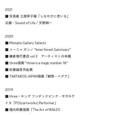
2021
■ 写真家 土屋育子展「しなやかに老いる」
企画：Sound of Life / 天野純一
2020
■ Minnano Gallery Selects
■ ソーニャ カンノ "Inner Forest Sanctuary"
■ 鎌倉現代書店 vol.3 アーティストの本棚
■ three個展 "three is a magic number 16"
■ 佐藤誠高作品展
■ TARTAROS JAPAN個展「観想－イデア」
2019
■ three・キング フンデックピンク・サガキケ
イタ「POlyartworks | Performer」
■ 堀内和薫個展「The Art of BAILES