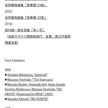
吉岡雅哉画集「思春期 '23秋」
2023
吉岡雅哉画集「思春期 '23夏」
2016
西村陽一郎写真集「青い花」
（
全国カタログ展図録部門 金賞、国立印刷局
理事長賞
）
Past Exhibition​
2026
​■
Yoichiro Nishimura "Asteroid"
■
Masaya Yoshioka "The Staircase"
■
Masaki Okuten, Hyeongki Kim, Keita Sagaki,
Yoichiro Nishimura, Masaya Yoshioka "ON-
PAPER" (Organized by WHAT CAFE)
■
Keisuke Katsuki "ON-SCREEN"