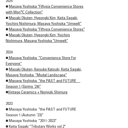
2025
■
Masaya Yoshioka "Fiftysix Convenience Stores
with Mon℃ Collection"
■
Masaki Okuten, Hyeongki Kim, Keita Sagaki,
Yoichiro Nishimura, Masaya Yoshioka "Umwelt"
■
Masaya Yoshioka "Fiftysix Convenience Stores"
■
Masaki Okuten, Hyeongki Kim, Yoichiro
Nishimura, Masaya Yoshioka "Umwelt"
2024
■
Masaya Yoshioka "Convenience Store For
Everyone"
■
Masaki Okuten, Keisuke Katsuki, Keita Sagaki,
Masaya Yoshioka "Modal Landscape"
■
Masaya Yoshioka "the PAST and FUTURE
Season 1 (Spring '24)"
■
Vintage Ceramics + Noriyuki Shimura
2023
■
Masaya Yoshioka "the PAST and FUTURE
Season 1 (Autumn '23)"
■
Masaya Yoshioka "2011-2023"
■
Keita Sagaki "Tributary Works vol.2"