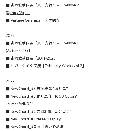
■
吉岡雅哉個展「来し方行く末 Season 2
(Spring '24)」
■ Vintage Ceramics + 志村観行
2023
■
吉岡雅哉個展「来し方行く末 Season 1
(Autumn '23)」
■
吉岡雅哉個展「2011-2023」
■
サガキケイタ個展「Tributary Works vol.2」
2022
■ NewChord_#4 吉岡雅哉 "お月見"
■ NewChord_#3 香月恵介 "1600 Colors"
"cursor WIN95"
■ NewChord_#2 吉岡雅哉 "コンビニ"
■ NewChord_#1 three "Display"
■ NewChord_#0 香月恵介作品展