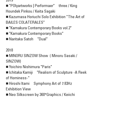
2019
■ "POlyartworks | Performaer" three / King
Houndek Pinkou / Keita Sagaki
■ ​Kazumasa Horiuchi Solo Exhibition​ ​"The Art of
BAILES COLATERALES"
■ "Kamakura Contemporary Books vol.2"
■ "Kamakura Contemporary Books"
■ Naritaka Satoh "Dual"
2018
■ MINORU SINZOW Show ( Minoru Sasaki /
SINZOW)
■ Yoichiro Nishimura "Paris"
■ Ichitaka Kamiji "Realism of Sculpture -A Reek
of Horniness-"
■ Hiroshi Itami Symphony Art of 7.83Hz
Exhibition View
■ Neo Silkscreen by 360°Graphics / Keiichi
Tanaami "Lost and wandering Bridge series" /
Keita Sagaki "Neo Silk Print"
■ "Business as Usual" King Houndekpinkou /
Toru Ichikawa / Maki Ishii / Yoichiro Nishimura /
Minoru Sasaki / Kang Sukho / Yu Tanaka
■ Nao Yasuda / Natsumi Nogawa "Imaginary