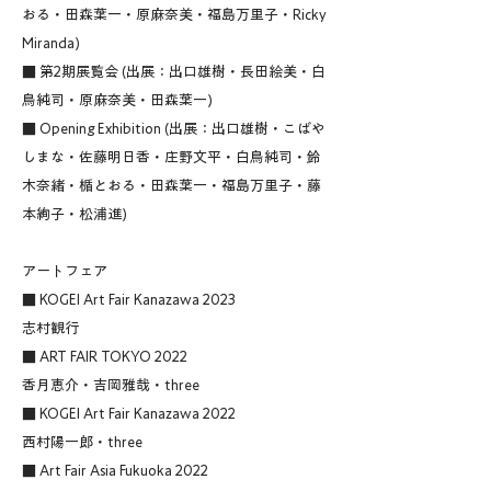
おる・田森葉一・原麻奈美・福島万里子・Ricky
Miranda)
■ 第2期展覧会 (出展：出口雄樹・長田絵美・白
鳥純司・原麻奈美・田森葉一)
■ Opening Exhibition (出展：出口雄樹・こばや
しまな・佐藤明日香・庄野文平・白鳥純司・鈴
木奈緒・楯とおる・田森葉一・福島万里子・藤
本絢子・松浦進)
アートフェア​
■ KOGEI Art Fair Kanazawa 2023
志村観行
■ ART FAIR TOKYO 2022
香月恵介・吉岡雅哉・three
■ KOGEI Art Fair Kanazawa 2022
西村陽一郎・three
■ Art Fair Asia Fukuoka 2022