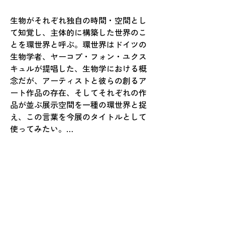
​生物がそれぞれ独自の時間・空間とし
て知覚し、主体的に構築した世界のこ
とを環世界と呼ぶ。​環世界はドイツの
生物学者、​ヤーコプ・フォン・ユクス
キュルが提唱した、生物学における概
念だが、アーティストと彼らの創るア
ート作品​の存在、そしてそれぞれの作
品が並ぶ展示空間を​一種の環世界と捉
え​、この言葉を今展のタイトルとして
使ってみたい。

昨年行ったグループ展では、モーダル
ミュージックの世界（旋律の雰囲気の
違いを優先した音楽）をヒントに、
「Modal Landscape」という造語の展
示タイトルを付けた。各作家が創り出
す作品上の景色​の違いを楽しみなが