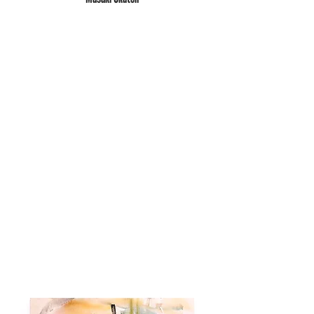
私たちにとって、自分の世界​はこうだ
と表現することは案外、というかかな
り難しい。互いの世界の見え方がどれ
だけ違うのかを知覚することもなかな
かできない。それだから摩擦は知らぬ
間に起きてしまうかもしれない。（一
応、蜘蛛の巣はそのままだ。摩擦は起
きていないと思う）

話が分散化してしまったが、ハイパー
ローカルなギャラリーを運営する身と
して考えるに、アーティストとは、彼
ら自身の世界を探求し、それを私たち
にも見える形に創り出す​存在と思って
いる。私たちは彼らの世界の一部を見
て、自分と異なる世界が確かにあると
いうことを知る。彼らの世界は、独自​
で、常に変化する。あちこち交差した