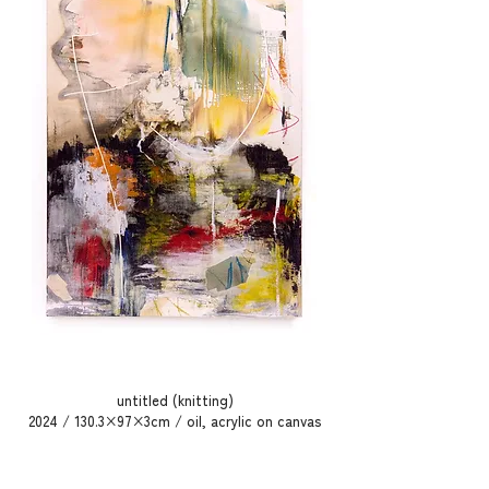
り、​飛躍したり、とんでもない出来事
が起こったりする。でもそれは、私た
ち​一人一人の世界も実は同じだ。とそ
んなことにも気付く。

彼らは、世界を知るべく旅する。旅の
途中、ここへ立ち寄ってもらうとき
は、彼らがそれまでに発見した、世界
の景色がどんなものだったのかを見せ
てもらう。一つ一つの出来事をこの空
間に集めて、互いの物語の来し方行く
末に思いを巡らせ、語り続けたい。そ
してそれはどこまでも遠いところへ繋
がることを発見したい。
untitled (knitting)
2024 / 130.3×97×3cm / oil, acrylic on canvas​​