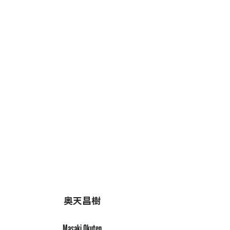
環世界においては、どの生物も自身の
環世界がすべての世界だと思い生きて
いるとされる（思っているのかは分か
らないけど）。にもかかわらず、生物
たちは摩擦なく全体の中で調和を取り
ながら存在しているとユクスキュルは
定義したそうだ。

同じように考えるなら、私たち自身に
もそれぞれの世界がある。

ときどき、自宅の壁の隅っこに蜘蛛の
巣を見つけることがある。私にとって
部屋の隅っこは特に使い用のない所だ
が、蜘蛛にとってはそこがおさまりが
良いらしい。らしい、というのは、蜘
蛛に良いのかどうか聞く術をこちらは
奥天昌樹
持っていないし、蜘蛛もこちらに語り
掛ける術を持っていないからだ。

Masaki Okuten