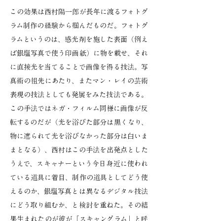
この効果は西村陽一郎が長年に渡るフォトグ
ラム制作の経験から掴んだものだ。フォトグ
ラムというのは、感光剤を施した表面（例え
ば銀塩写真で使う印画紙）に物を載せ、それ
に直接光を当てることで画像を得る技法。写
真術の祖先にあたり、またマン・レイの芸術
表現の技法としても発展をみた技法である。
この手法ではネガ・フィルム同様に画像が反
転するのだが（光を浴びた部分は黒くなり、
物に遮られて光を浴びなかった部分は白いま
まとなる）、西村はこの手法を出発点とした
うえで、スキャナーという今日身近に使われ
ている道具に着目、制作の道具としてどう使
えるのか、銀塩写真とは異なるデジタル技法
にどう取り組むか、と検討を重ねた。その結
果生まれたのが彼が「スキャングラム」と呼