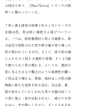
ぶ技法であり、『Blue Flower』シリーズの制
作へと繋がっていった。
７年に渡る探求の成果であるこのシリーズの
主題は花。花は常に親密さと結びついてい
る。一つは、制作者西村と花との親密さ。彼
の自宅で採取された花や彼の妻が持ち帰った
花が使われているのだ。そして、彼の花の捕
らえかたから伺える親密な感情。そっとX線
で撫でられて花が現れる、というか、西村が
花に与えたまるで魔法のような象徴性を纏っ
て花は立ち現れる。実際、西村はこの花の静
物画に新たな息吹を吹き込む。元は赤、黄、
橙の色をしていたしおれた花々を鏡の向こう
で青に変え（色を反転させる）、暗がりを明
るみに、光を闇にしながら。そしてそれぞれ