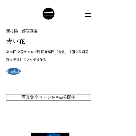
​西村陽一郎写真集
青い花
​第58回 全国カタログ展 図録部門 「金賞」「国立印刷局
理事長賞」ダブル受賞作品
English
写真集全ページをWeb公開中