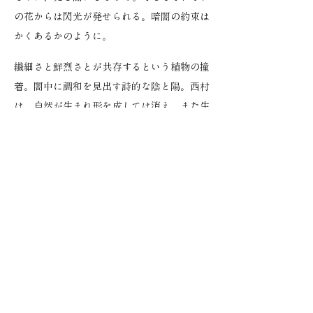
の花からは閃光が発せられる。暗闇の約束は
かくあるかのように。
繊細さと鮮烈さとが共存するという植物の撞
着。闇中に調和を見出す詩的な陰と陽。西村
は、自然が生まれ形を成しては消え、また生
まれるという、永遠の流動の秘密に光をあて
る。
花を青く見ている西村は夢想する、花は死な
ない、と。
Leïla Vasseur-Lamineレイラ・ヴァスール＝ラ
ミヌ
パリに生まれ、育ち、学生時代を送る。興味