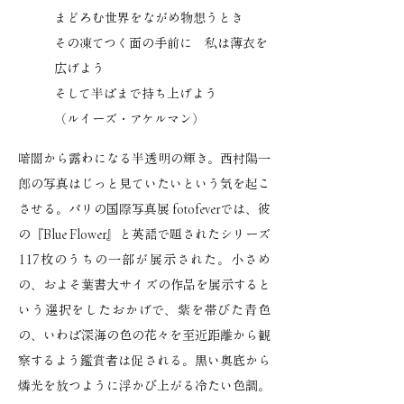
まどろむ世界をながめ物想うとき
その凍てつく面の手前に 私は薄衣を
広げよう
そして半ばまで持ち上げよう
（ルイーズ・アケルマン）
暗闇から露わになる半透明の輝き。西村陽一
郎の写真はじっと見ていたいという気を起こ
させる。パリの国際写真展 fotofeverでは、彼
の『Blue Flower』と英語で題されたシリーズ
117枚のうちの一部が展示された。小さめ
の、およそ葉書大サイズの作品を展示すると
いう選択をしたおかげで、紫を帯びた青色
の、いわば深海の色の花々を至近距離から観
察するよう鑑賞者は促される。黒い奥底から
燐光を放つように浮かび上がる冷たい色調。