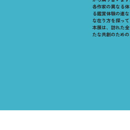
各作家の異なる体
る鑑賞体験の連な
な在り方を探って
本展は、訪れた全
たな共創のための