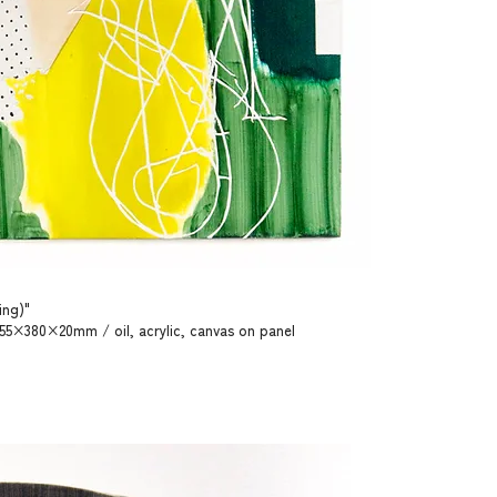
ing)"
55×380×20mm / oil, acrylic, canvas on panel