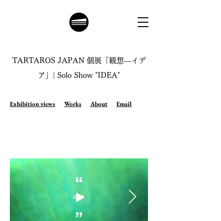
TARTAROS JAPAN 個展「観想―イデ
ア」| Solo Show "IDEA"
Exhibition views
Works
About
Email