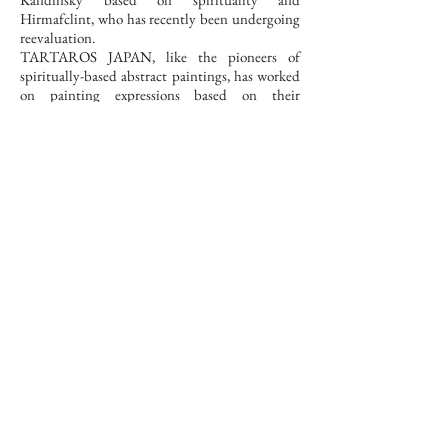
Hirmafclint, who has recently been undergoing
reevaluation.
TARTAROS JAPAN, like the pioneers of
spiritually-based abstract paintings, has worked
on painting expressions based on their
meditative experiences.
They seem to be exploring areas between reality
and dreams that abstract hallucinatory images.
In this solo exhibition, it consists of a series of
new abstract paintings that take the vision that
appears during meditation as (IDEA).
It is an attempt to re-present the spirituality left
behind by the scientific civilization to the
forefront of contemporary art.
TARTAROS JAPAN / Kei Hinotani
Born in Kanazawa in 1969, currently lives in
Okinawa.
Graduated from Ishikawa Prefectural College of
Technology, dropped out of Japan University,
department of sculpture.
Throughout careers of CG designers, figure