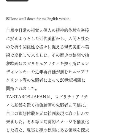
※Please scroll down for the English version.
自然や日常の視覚と個人の精神的体験を密接
に捉えようとした近代美術から、人間と社会
の分析や関係性を様々に捉える現代美術へ美
術は変化して来ました。その歴史の狭間で抽
象絵画はスピリチュアリティを拠り所にカン
ディンスキーや近年再評価が進むヒルマアフ
クリント等の先駆者によって20世紀初頭に
開拓されました。
TARTAROS JAPANは、スピリチュアリテ
ィに基盤を置く抽象絵画の先駆者と同様に、
自己の瞑想体験を元に絵画表現に取り組んで
来ました。それ等は幻覚的イメージを抽象化
した様な、現実と夢の狭間にある領域を探求