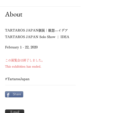
About
TARTAROS JAPAN個展｜観想―イデア
TARTAROS JAPAN Solo Show | IDEA
February 1 - 22, 2020
この展覧会は終了しました。
This exhibition has ended.
#TartarosJapan
Share
E-mail