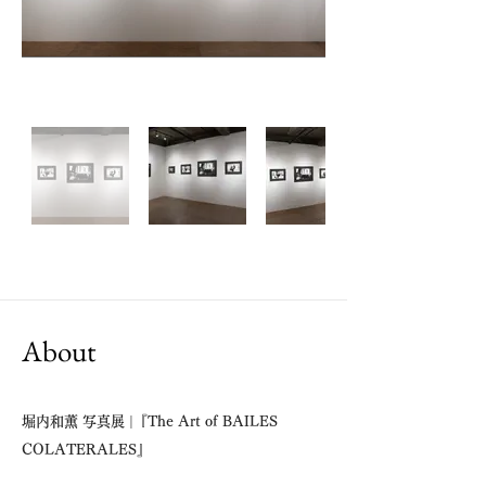
About
堀内和薫 写真展 |『The Art of BAILES
COLATERALES』