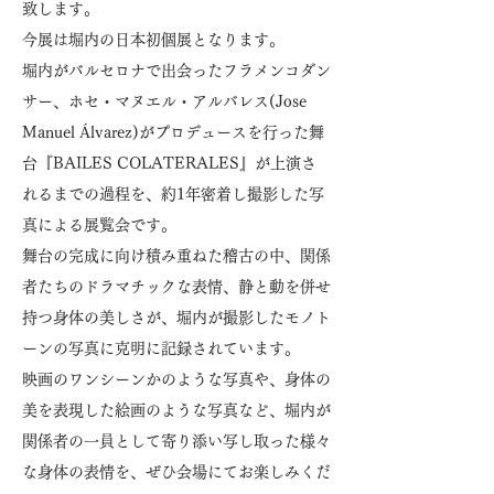
致します。
今展は堀内の日本初個展となります。
堀内がバルセロナで出会ったフラメンコダン
サー、ホセ・マヌエル・アルバレス(Jose
Manuel Álvarez)がプロデュースを行った舞
台『BAILES COLATERALES』が上演さ
れるまでの過程を、約1年密着し撮影した写
真による展覧会です。
舞台の完成に向け積み重ねた稽古の中、関係
者たちのドラマチックな表情、静と動を併せ
持つ身体の美しさが、堀内が撮影したモノト
ーンの写真に克明に記録されています。
映画のワンシーンかのような写真や、身体の
美を表現した絵画のような写真など、堀内が
関係者の一員として寄り添い写し取った様々
な身体の表情を、ぜひ会場にてお楽しみくだ