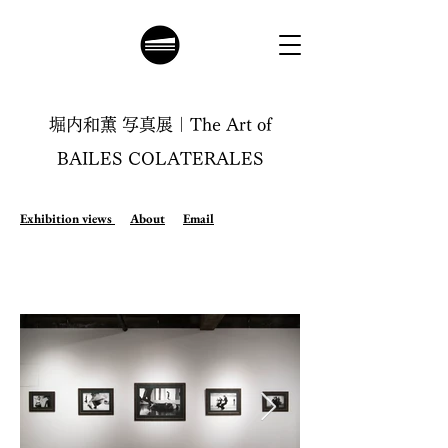
堀内和薫 写真展｜The Art of
BAILES COLATERALES
Exhibition views
About
Email