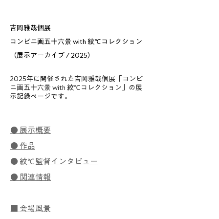
吉岡雅哉個展
コンビニ画五十六景 with 紋℃コレクション
（展示アーカイブ / 2025）
2025年に開催された吉岡雅哉個展「コンビ
ニ画五十六景 with 紋℃コレクション」の展
示記録ページです。
● 展示概要
● 作品
● 紋℃監督インタビュー
● 関連情報
■ 会場風景