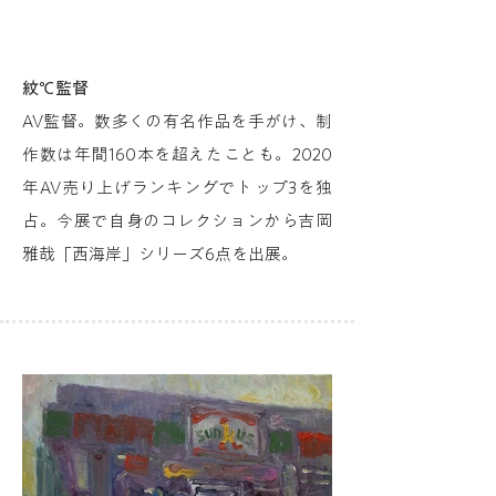
紋℃監督
AV監督。数多くの有名作品を手がけ、制
作数は年間160本を超えたことも。2020
年AV売り上げランキングでトップ3を独
占。今展で自身のコレクションから吉岡
雅哉「西海岸」シリーズ6点を出展。