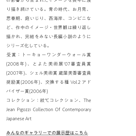
の影響から生まれたイメージを長年に渡
り描き続けている。青の時代、お月見、
思春期、庭いじり、西海岸、コンビニな
ど、作中のイメージ・世界観は繰り返し
描かれ、完結をみない長編小説のように
シリーズ化している。
受賞：トーキョーワンダーウォール賞
(2008年)、とよた美術展'07審査員賞
(2007年)、シェル美術賞 蔵屋美香審査員
奨励賞(2006年)、交換する種 Vol.2 アド
バイザー賞(2006年)
コレクション：紋℃コレクション、The
Jean Pigozzi Collection Of Contemporary
Japanese Art
みんなのギャラリーでの展示歴はこちら