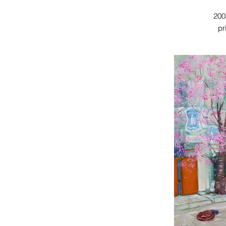
200
pr