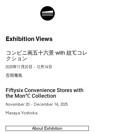
Exhibition Views
コンビニ画五十六景 with 紋℃コレ
クション
2025年11月20日 - 12月14日
吉岡雅哉
Fiftysix Convenience Stores with
the Mon℃ Collection
November 20 - December 14, 2025
Masaya Yoshioka
About Exhibition