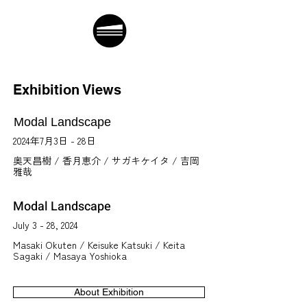
Exhibition Views
Modal Landscape
2024年7月3日 - 28日
奥天昌樹 / 香月恵介 / サガキケイタ / 吉岡
雅哉
Modal Landscape
July 3 - 28, 2024
Masaki Okuten / Keisuke Katsuki / Keita
Sagaki / Masaya Yoshioka
About Exhibition