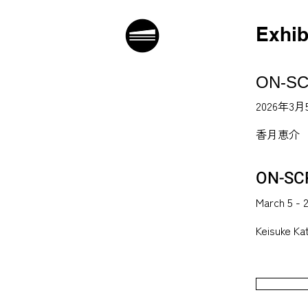
Exhib
ON-S
2026年3月
香月恵介
ON-SC
March 5 - 
Keisuke Ka