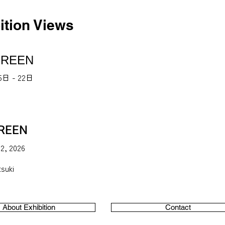
ition Views
CREEN
5日 - 22日
REEN
22, 2026
tsuki
About Exhibition
Contact