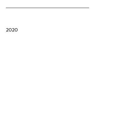
2020
4月
個展
『three is a magic number 16』
2019